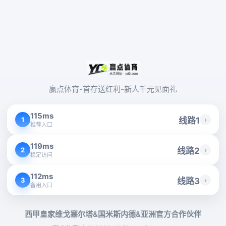
赢点体育-首存送红利-新人千元见面礼
115ms
线路1
›
1
推荐入口
119ms
线路2
›
2
稳定访问
112ms
线路3
›
3
备用入口
西甲皇家维戈塞尔塔&国米斯内德&亚洲官方合作伙伴